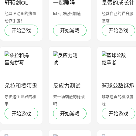
轩辕剑OL
一起睡吗
皇帝的成长计
划
经典IP动画的热血
lol云顶轻松加速
经营自己的猫舍服
动作手游！
装‪店‬
开始游戏
开始游戏
开始游戏
朵拉和捣蛋鬼
反应力测试
篮球公敌继承
拼写
者
守护这个世界的和
来一场刺激的枪战
非常逼真的模拟游
平
吧
戏
开始游戏
开始游戏
开始游戏