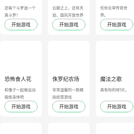
还每个斗罗迷一个
云巅之上，还有天
任你主宰传奇世
真斗罗！
劫，国风开放世界
界。
修仙手游
开始游戏
开始游戏
开始游戏
恐怖食人花
侏罗纪农场
魔法之歌
和雏子一起做运动
非常温馨的一款模
真有你的呀SE。
锻炼身体吧
拟经营游戏
开始游戏
开始游戏
开始游戏