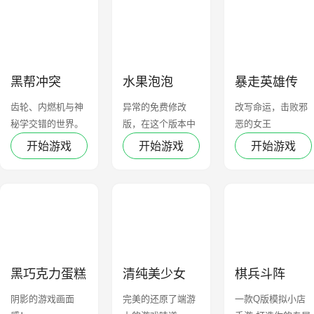
黑帮冲突
水果泡泡
暴走英雄传
齿轮、内燃机与神
异常的免费修改
改写命运，击败邪
秘学交错的世界。
版，在这个版本中
恶的女王
可以免费使用
开始游戏
开始游戏
开始游戏
黑巧克力蛋糕
清纯美少女
棋兵斗阵
阴影的游戏画面
完美的还原了端游
一款Q版模拟小店