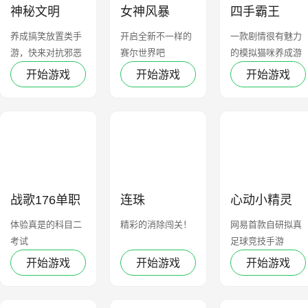
神秘文明
女神风暴
四手霸王
养成搞笑放置类手
开启全新不一样的
一款剧情很有魅力
游，快来对抗邪恶
赛尔世界吧
的模拟猫咪养成游
力量吧
戏
开始游戏
开始游戏
开始游戏
战歌176单职
连珠
心动小精灵
业
体验真是的科目二
精彩的消除闯关！
网易首款自研拟真
考试
足球竞技手游
开始游戏
开始游戏
开始游戏