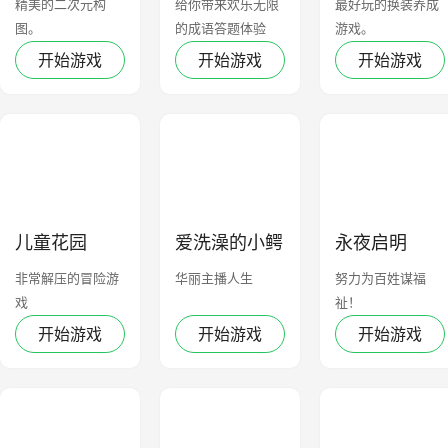
精美的二次元构
给你带来欢乐无限
最好玩的换装养成
图。
的成语答题体验
游戏。
开始游戏
开始游戏
开始游戏
儿童花园
爱洗澡的小鳄
永夜启明
鱼
非常解压的冒险游
华丽主播人生
努力为百姓谋福
戏
祉！
开始游戏
开始游戏
开始游戏