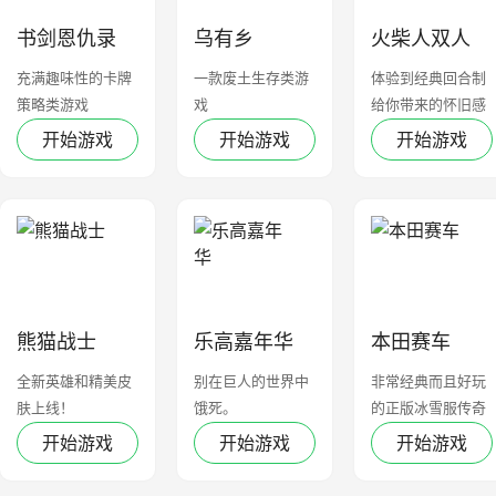
书剑恩仇录
乌有乡
火柴人双人
充满趣味性的卡牌
一款废土生存类游
体验到经典回合制
策略类游戏
戏
给你带来的怀旧感
觉
开始游戏
开始游戏
开始游戏
熊猫战士
乐高嘉年华
本田赛车
全新英雄和精美皮
别在巨人的世界中
非常经典而且好玩
肤上线！
饿死。
的正版冰雪服传奇
开始游戏
开始游戏
开始游戏