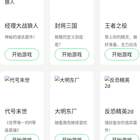
经理大战狼人
封将三国
王者之役
神秘的谋杀案件！
致敬的定义到底
带上你的精灵，做
是？
好准备，全力出击
吧！
开始游戏
开始游戏
开始游戏
代号末世
大明东厂
反恐精英2d
《世界唯一的R等
随着角色继续冒险
错综复杂的诡异案
级英雄》
件！