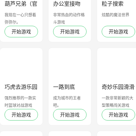
葫芦兄弟（官
办公室接吻
粒子搜索
方正版）
我现在一心只想着
非常热血的动作格
炫酷的魔法世界
弥弥尔。
斗游戏
开始游戏
开始游戏
开始游戏
巧虎去游乐园
一路到底
奇妙乐园滑滑
梯
强烈推荐的一款实
成为城市的王者
一款非常新颖的大
时篮球对战游戏
吧。
型策略闯关游戏
开始游戏
开始游戏
开始游戏