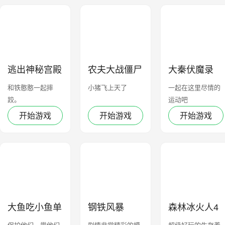
逃出神秘宫殿
农夫大战僵尸
大秦伏魔录
3D
和铁憨憨一起摔
小猪飞上天了
一起在这里尽情的
跤。
运动吧
开始游戏
开始游戏
开始游戏
大鱼吃小鱼单
钢铁风暴
森林冰火人4
机版
水晶庙