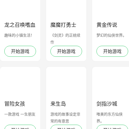
龙之召唤嗜血
魔魔打勇士
黄金传说
迷城
趣味的小镇生活！
《剑灵》的正统续
梦幻的仙侠世界。
作
开始游戏
开始游戏
开始游戏
冒险女孩
来生岛
剑指沙城
一款游戏 一生朋友
游戏的故事设定非
唯美的东方仙侠
常的有意思
界。