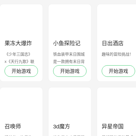
果冻大爆炸
小鱼探险记
日出酒店
《少年三国志》
铁血装甲末日围城
趣味的冒险挑战！
x《天行九歌》联
是一款拥有末日背
动活动！
景的冒险游戏
开始游戏
开始游戏
开始游戏
召唤师
3d魔方
异星帝国