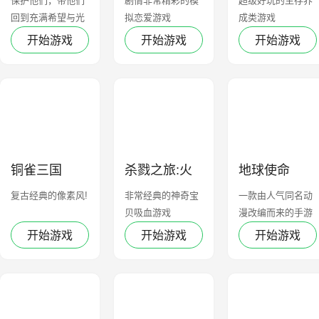
保护他们，带他们
剧情非常精彩的模
超级好玩的生存养
回到充满希望与光
拟恋爱游戏
成类游戏
明的世界。
开始游戏
开始游戏
开始游戏
铜雀三国
杀戮之旅:火
地球使命
线
复古经典的像素风!
非常经典的神奇宝
一款由人气同名动
贝吸血游戏
漫改编而来的手游
开始游戏
开始游戏
开始游戏