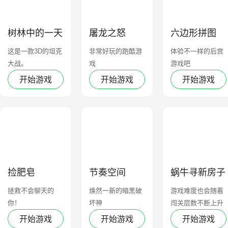
树林中的一天
屠龙之怒
六边形拼图
这是一款3D的坦克
非常好玩的跑酷游
体验不一样的后宫
大战。
戏
游戏吧
开始游戏
开始游戏
开始游戏
捡肥皂
节奏空间
蜗牛寻新房子
拯救不会聊天的
焕然一新的暗黑破
游戏难度也会随着
你！
坏神
闯关层数不断上升
开始游戏
开始游戏
开始游戏