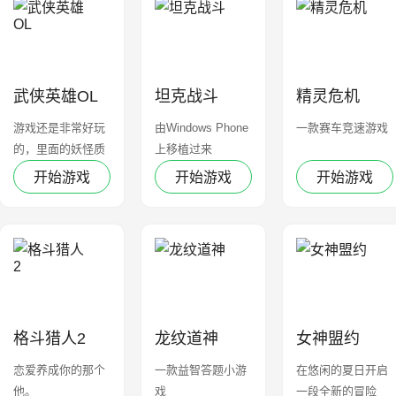
武侠英雄OL
坦克战斗
精灵危机
游戏还是非常好玩
由Windows Phone
一款赛车竞速游戏
的，里面的妖怪质
上移植过来
量也不错
开始游戏
开始游戏
开始游戏
格斗猎人2
龙纹道神
女神盟约
恋爱养成你的那个
一款益智答题小游
在悠闲的夏日开启
他。
戏
一段全新的冒险