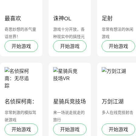
最喜欢
诛神OL
足射
奇思妙想的杀气童
游戏十分开放，各
非常有想法的休闲
话世界！
种现实中的搞怪元
游戏
素都会在这里出现
开始游戏
开始游戏
开始游戏
名侦探柯南：
星骑兵竞技场
万剑江湖
无尽追踪
VR
非常刺激的模拟驾
来一场说走就走的
多人在线竞技射击
驶游戏
旅行
开始游戏
开始游戏
开始游戏