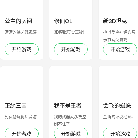
公主的房间
修仙OL
新3D坦克
满满的综艺既视感
3D模拟真实驾驶！
挑战反应神经的音
乐节奏类游戏
开始游戏
开始游戏
开始游戏
正统三国
我不是王者
会飞的蜘蛛
免费畅玩优质音游
我的武器风暴快控
全新的环境地图。
制不住了
开始游戏
开始游戏
开始游戏