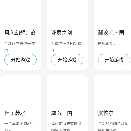
风色幻想：命
亚瑟之剑
翻滚吧三国
运传说
全新版本等你来体
在摩尔庄园回忆童
国风跑酷。
验
年
开始游戏
开始游戏
开始游戏
杯子装水
鏖战三国
皮德尔
一个异能奥特战士
体验前所未有的卡
全新的不删档测试
世界
牌策略游戏
等你来体验