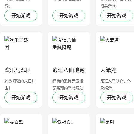
载。
闯关游戏
开始游戏
开始游戏
开始游戏
欢乐马戏团
逍遥八仙地藏
大笨熊
降魔
刺激紧张的末日射
经典的恐怖元素搭
原班人马制作，传
击！
配新颖的游戏玩法
承端游。
开始游戏
开始游戏
开始游戏