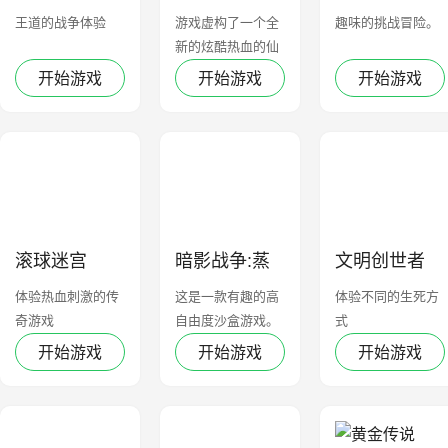
爽爆版
王道的战争体验
游戏虚构了一个全
趣味的挑战冒险。
新的炫酷热血的仙
侠世界
开始游戏
开始游戏
开始游戏
滚球迷宫
暗影战争:蒸
文明创世者
汽冲突
体验热血刺激的传
这是一款有趣的高
体验不同的生死方
奇游戏
自由度沙盒游戏。
式
开始游戏
开始游戏
开始游戏