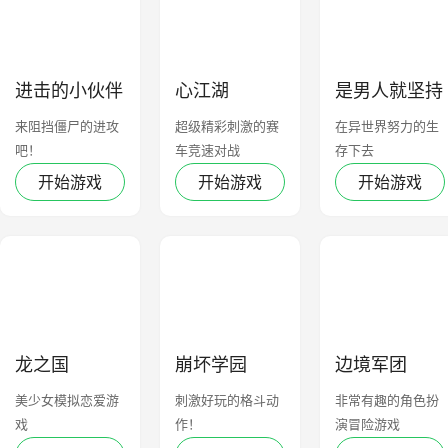
进击的小伙伴
心江湖
是男人就坚持
公会崛起
100秒
来阻挡僵尸的进攻
超级精彩刺激的赛
在异世界努力的生
吧！
车竞速对战
存下去
开始游戏
开始游戏
开始游戏
龙之国
崩坏学园
边境军团
美少女模拟恋爱游
刺激好玩的格斗动
非常有趣的角色扮
戏
作！
演冒险游戏